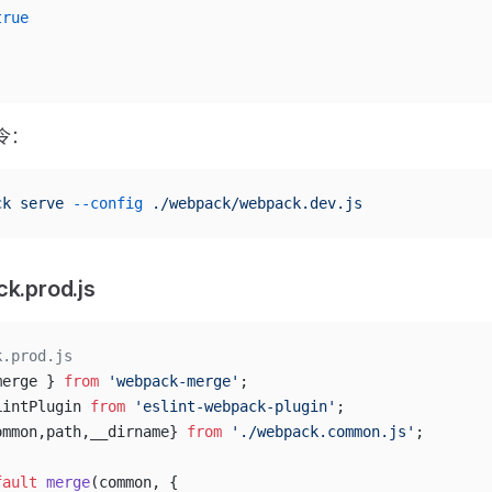
true
令：
ck
 serve
 --config
 ./webpack/webpack.dev.js
k.prod.js
k.prod.js
merge } 
from
 'webpack-merge'
;
LintPlugin 
from
 'eslint-webpack-plugin'
;
ommon,path,__dirname} 
from
 './webpack.common.js'
;
fault
 merge
(common, {