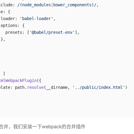
xclude:
 /
(node_modules
|
bower_components)
/
,
se: {
 loader: 
'babel-loader'
,
 options: {
   presets: [
'@babel/preset-env'
],
 },
,
: [
tmlWebpackPlugin
({
plate: path.
resolve
(__dirname, 
'../public/index.html'
)
并，我们安装一下webpack的合并插件