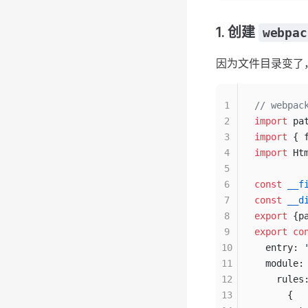
1. 创建
webpac
因为文件目录变了
1
// webpac
2
import
 pa
3
import
 { 
4
import
 Ht
5
6
const
 __f
7
const
 __d
8
export
 {p
9
export
 co
10
  entry: 
11
  module:
12
    rules
13
      {