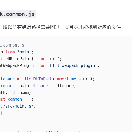
k.common.js
，所以所有绝对路径需要回退一层目录才能找到对应的文件
k.common.js
th 
from
 'path'
;
fileURLToPath } 
from
 'url'
;
mlWebpackPlugin 
from
 'html-webpack-plugin'
;
ilename
 =
 fileURLToPath
(
import
.
meta
.url);
irname
 =
 path.
dirname
(__filename);
ath,__dirname}
nst
 common
 =
  {
'./src/main.js'
,
 {
: [