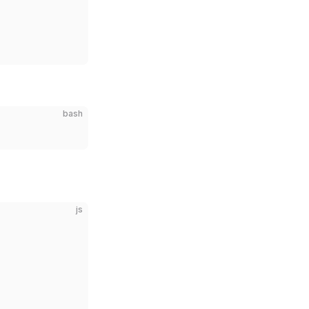
bash
js