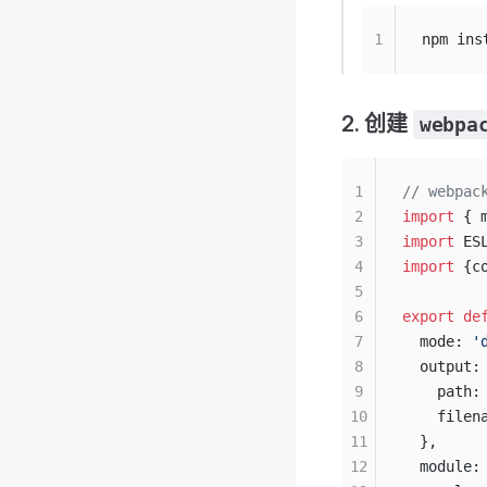
1
npm ins
2. 创建
webpa
1
// webpac
2
import
 { 
3
import
 ES
4
import
 {c
5
6
export
 de
7
  mode: 
'
8
  output:
9
    path:
10
    filen
11
  },
12
  module: