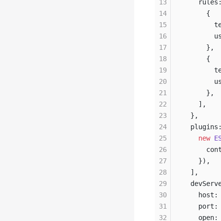
13
    rules
14
      {
15
        t
16
        u
17
      },
18
      {
19
        t
20
        u
21
      },
22
    ],
23
  },
24
  plugins
25
    new
 E
26
      con
27
    }),
28
  ],
29
  devServ
30
    host:
31
    port:
32
    open: