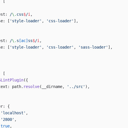
: [
est:
 /
\.
css
$
/
i
,
se: [
'style-loader'
, 
'css-loader'
],
est:
 /
\.
s
[ac]
ss
$
/
i
,
se: [
'style-loader'
, 
'css-loader'
, 
'sass-loader'
],
: [
SLintPlugin
({
text: path.
resolve
(__dirname, 
'../src'
),
er: {
 
'localhost'
,
 
'2800'
,
 
true
,