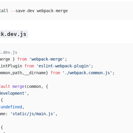
tall 
--
save
-
dev webpack
-
merge
ck.dev.js
k.dev.js
merge } 
from
 'webpack-merge'
;
LintPlugin 
from
 'eslint-webpack-plugin'
;
ommon,path,__dirname} 
from
 './webpack.common.js'
;
fault
 merge
(common, {
development'
,
 {
 
undefined
,
ame: 
'static/js/main.js'
,
 {