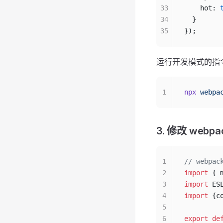
33
    hot: 
34
  }
35
});
运行开发模式的指
1
npx
 webpa
3. 修改 webpac
1
// webpac
2
import
 { 
3
import
 ES
4
import
 {c
5
6
export
 de