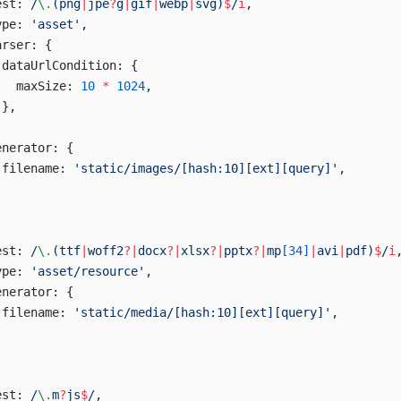
est:
 /
\.
(png
|
jpe
?
g
|
gif
|
webp
|
svg)
$
/
i
,
ype: 
'asset'
,
arser: {
 dataUrlCondition: {
   maxSize: 
10
 *
 1024
,
 },
,
enerator: {
 filename: 
'static/images/[hash:10][ext][query]'
,
,
est:
 /
\.
(ttf
|
woff2
?|
docx
?|
xlsx
?|
pptx
?|
mp
[34]
|
avi
|
pdf)
$
/
i
ype: 
'asset/resource'
,
enerator: {
 filename: 
'static/media/[hash:10][ext][query]'
,
,
est:
 /
\.
m
?
js
$
/
,