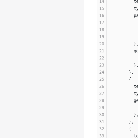
14
        t
15
        t
16
        p
17
         
18
         
19
         
20
        }
21
        g
22
         
23
        }
24
      },
25
      {
26
        t
27
        t
28
        g
29
         
30
        }
31
      },
32
      {
33
        t