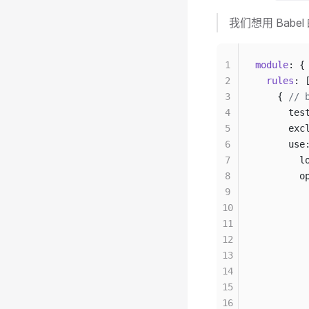
我们想用 Bab
1
module
: {
2
  rules
: 
3
    { 
// 
4
      tes
5
      exc
6
      use
7
        l
8
        o
9
         
10
         
11
         
12
         
13
         
14
         
15
         
16
         