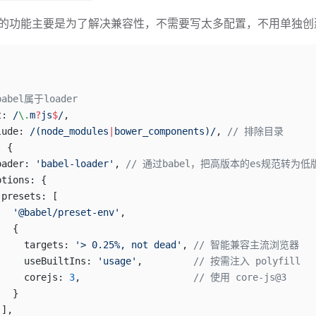
el 的功能主要是为了解决兼容性，不需要写太多配置，不用单独
[
babel属于loader
t:
 /
\.
m
?
js
$
/
,
lude:
 /
(node_modules
|
bower_components)
/
, 
// 排除目录
: {
oader: 
'babel-loader'
, 
// 通过babel，把高版本的es规范转为低
ptions: {
 presets: [
   '@babel/preset-env'
,
   {
     targets: 
'> 0.25%, not dead'
, 
// 智能兼容主流浏览器
     useBuiltIns: 
'usage'
,         
// 按需注入 polyfill
     corejs: 
3
,                    
// 使用 core-js@3
   }
 ],