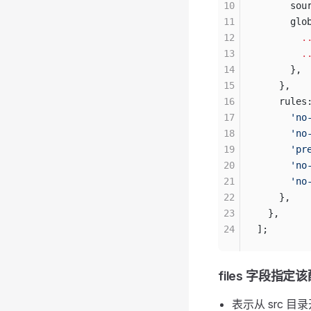
10
      sou
11
      glo
12
        .
13
        .
14
      },
15
    },
16
    rules
17
      'no
18
      'no
19
      'pr
20
      'no
21
      'no
22
    },
23
  },
24
];
files 字段指
表示从 src 目