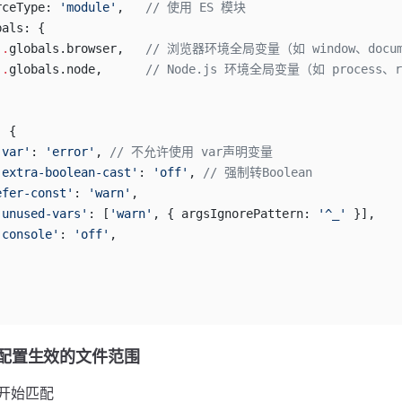
rceType: 
'module'
,   
// 使用 ES 模块
bals: {
..
globals.browser,   
// 浏览器环境全局变量（如 window、docum
..
globals.node,      
// Node.js 环境全局变量（如 process、r
: {
-var'
: 
'error'
, 
// 不允许使用 var声明变量
-extra-boolean-cast'
: 
'off'
, 
// 强制转Boolean
efer-const'
: 
'warn'
, 
-unused-vars'
: [
'warn'
, { argsIgnorePattern: 
'^_'
 }],
-console'
: 
'off'
,
定该配置生效的文件范围
录开始匹配