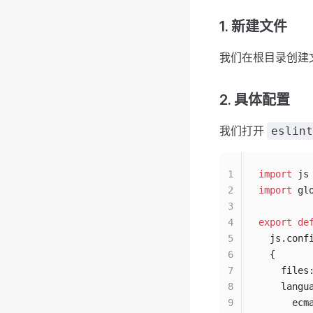
1. 新建文件
我们在根目录创建
2. 具体配置
我们打开
eslint
1
import
 js
2
import
 gl
3
4
export
 de
5
  js.conf
6
  {
7
    files
8
    langu
9
      ecm