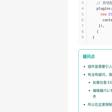
3
  // 其他
4
  plugins
5
    new
 E
6
     cont
7
   }),
8
  ]
9
}
疑问点
插件是需要引入
有没有疑问，我们
如果仅靠 E
编辑器/CL
件
所以在这里限