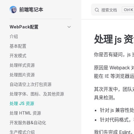
前端笔记本
Skip to content
搜索文档
K
Sidebar Navigation
WebPack配置
处理 js 
介绍
基本配置
你是否有疑问，js
开发模式
处理样式资源
原因是 Webpack
处理图片资源
能在 IE 等浏览
自动清空上次打包资源
其次开发中，团队
处理字体、图标、及其他资源
具来检测。
处理 JS 资源
针对 js 兼容性
处理 HTML 资源
针对代码格式，我们
开发服务器&自动化
我们先完成 Esli
生产模式介绍