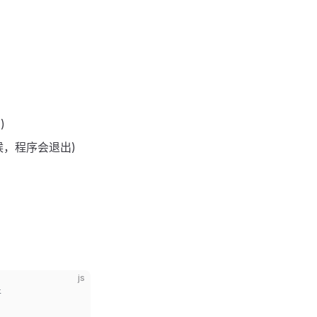
)
候，程序会退出)
js
件