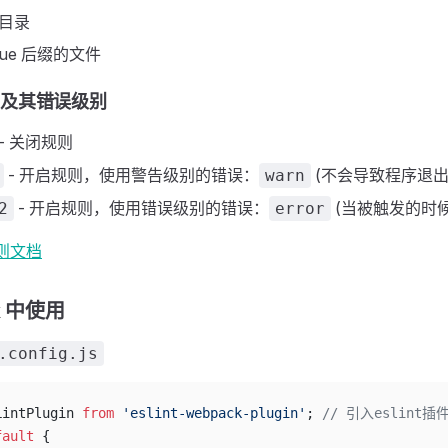
目录
.vue 后缀的文件
规则及其错误级别
- 关闭规则
- 开启规则，使用警告级别的错误：
(不会导致程序退出
warn
- 开启规则，使用错误级别的错误：
(当被触发的时
2
error
则文档
ck 中使用
.config.js
LintPlugin 
from
 'eslint-webpack-plugin'
; 
// 引入eslint插
fault
 {