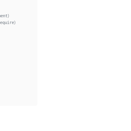
ent）
equire）