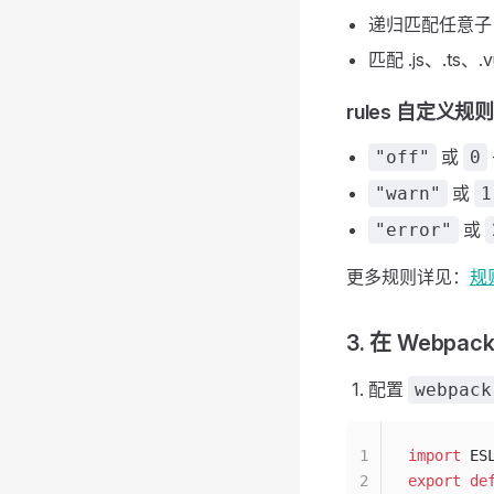
递归匹配任意子
匹配 .js、.ts、
rules 自定义
或
"off"
0
或
"warn"
1
或
"error"
更多规则详见：
规
3. 在 Webpa
配置
webpack
1
import
 ES
2
export
 de