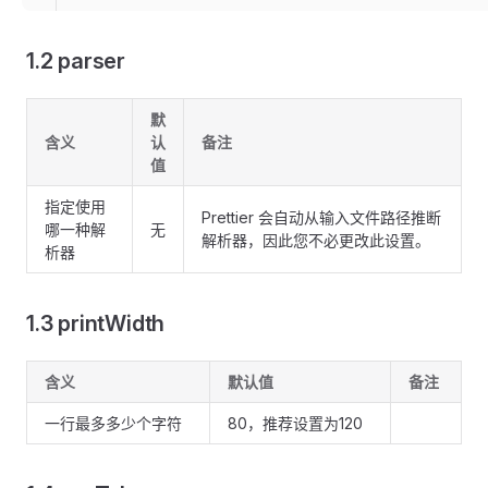
1.2 parser
默
含义
认
备注
值
指定使用
Prettier 会自动从输入文件路径推断
哪一种解
无
解析器，因此您不必更改此设置。
析器
1.3 printWidth
含义
默认值
备注
一行最多多少个字符
80，推荐设置为120