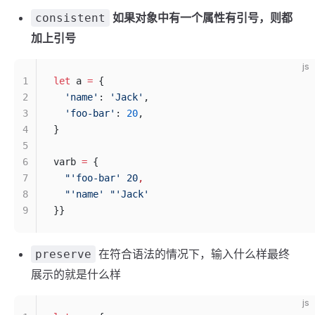
如果对象中有一个属性有引号，则都
consistent
加上引号
js
1
let
 a 
=
 {
2
  'name'
: 
'Jack'
,
3
  'foo-bar'
: 
20
,
4
}
5
6
varb 
=
 {
7
  "'foo-bar' 20
,
8
  "'name' "'Jack'
9
}}
在符合语法的情况下，输入什么样最终
preserve
展示的就是什么样
js