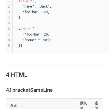
1
let
 a 
=
 {
2
  "name"
: 
'Jack'
,
3
  'foo-bar'
: 
20
,
4
}
5
6
varb 
=
 {
7
  "'foo-bar' 20
,
8
  n
"name"
 "'Jack
'
9
}}
4 HTML
4.1 bracketSameLine
默认
备
含义
值
注