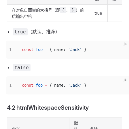
在对象自面量的大括号（即
、
）前
{
}
true
后输出空格
（默认、推荐）
true
js
1
const
 foo
 =
 { name: 
'Jack'
 }
false
js
1
const
 foo
 =
 { name: 
'Jack'
 }
4.2 htmlWhitespaceSensitivity
默