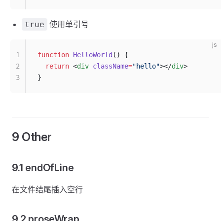
使用单引号
true
js
1
function
 HelloWorld
() {
2
  return
 <
div
 className
=
"hello"
></
div
>
3
}
9 Other
9.1 endOfLine
在文件结尾插入空行
9.2 proseWrap