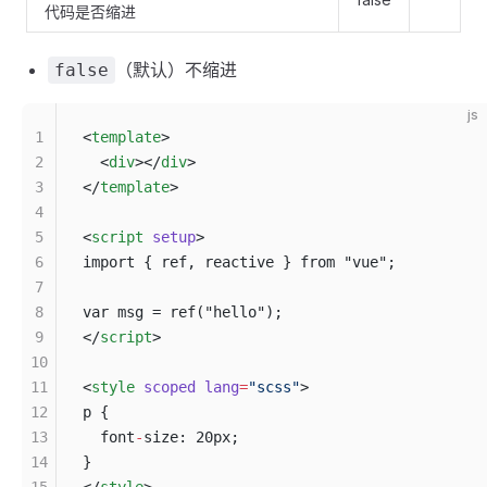
代码是否缩进
（默认）不缩进
false
js
1
<
template
>
2
  <
div
></
div
>
3
</
template
>
4
5
<
script
 setup
>
6
import { ref, reactive } from "vue";
7
8
var msg = ref("hello");
9
</
script
>
10
11
<
style
 scoped
 lang
=
"scss"
>
12
p {
13
  font
-
size: 20px;
14
}