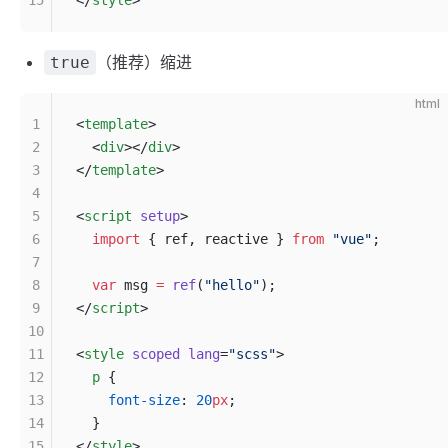
15
</
style
>
（推荐）缩进
true
html
1
<
template
>
2
  <
div
></
div
>
3
</
template
>
4
5
<
script
 setup
>
6
  import
 { ref, reactive } 
from
 "vue"
;
7
8
  var
 msg 
=
 ref
(
"hello"
);
9
</
script
>
10
11
<
style
 scoped
 lang
=
"scss"
>
12
  p
 {
13
    font-size
: 
20
px
;
14
  }
15
</
style
>