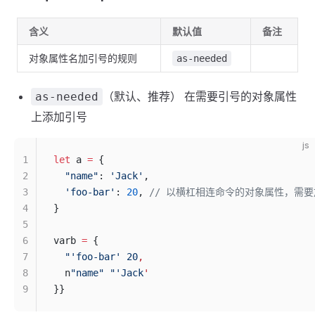
含义
默认值
备注
对象属性名加引号的规则
as-needed
（默认、推荐） 在需要引号的对象属性
as-needed
上添加引号
js
1
let
 a 
=
 {
2
  "name"
: 
'Jack'
,
3
  'foo-bar'
: 
20
, 
// 以横杠相连命令的对象属性，需
4
}
5
6
varb 
=
 {
7
  "'foo-bar' 20
,
8
  n
"name"
 "'Jack
'
9
}}