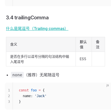
3.4 trailingComma
什么是尾逗号（Trailing commas）
默认
备
含义
值
注
是否在多行以逗号分隔的句法结构中输
ES5
入尾逗号
（推荐）无尾随逗号
none
js
1
const
 foo
 =
 {
2
  name: 
'Jack'
3
}